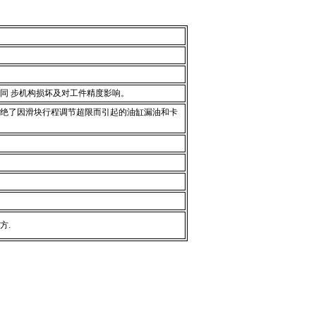
同 步机构损坏及对工件精度影响。
绝了因滑块行程调节超限而引起的油缸漏油和卡
方.