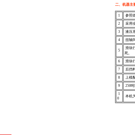
二、机器主
1
参照德
2
采用
3
液压系
4
扭轴
滑块
5
死。
6
滑块
7
后挡
8
上模
9
250
1
本机
0