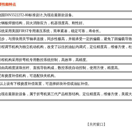
要性能特点
国DIN55222T2-80标准设计,为现在最新款设备。
全钢板焊接结构，回火消除应力，机器强度高、刚性好。
统采用美国FIRST专用液压系统，简单紧凑，稳定可靠，寿命长。
同步，与滑块用关节轴承连接，同步性极高，并能承受一定的偏载，避免了因偏载导致
行程调节机构为独立机动机构，改变了以往的油缸内调式，定位精度高，维修方便，杜
行程机构采用折弯机专用数控系统控制，高效率，高精度。
料由高精度滚珠丝杆、直线导轨构成，数控系统自动控制，使用方便，精度高。
配有挠度补偿机构，可选配快夹机构。
吨以上设有下模挠度补偿装置，可选择斜块补偿或油缸补偿。
为现在最新款设备，属于折弯机第三代产品框形结构。定位精度高，维修方便，美观大
【关闭窗口】