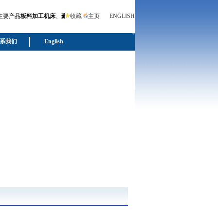
产品
板料加工机床
、
豪通牌液压折弯机
收藏
主页
、
液压摆式剪板机
ENGLISH
.联系人：罗雪辉 电话：0510－89
系我们
English